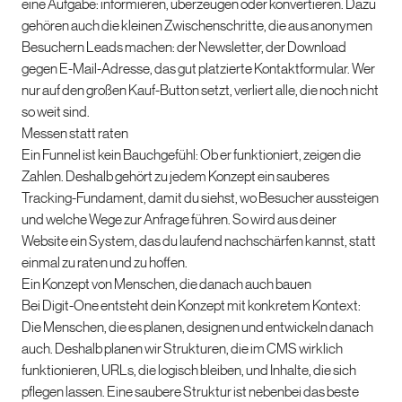
eine Aufgabe: informieren, überzeugen oder konvertieren. Dazu
gehören auch die kleinen Zwischenschritte, die aus anonymen
Besuchern Leads machen: der Newsletter, der Download
gegen E-Mail-Adresse, das gut platzierte Kontaktformular. Wer
nur auf den großen Kauf-Button setzt, verliert alle, die noch nicht
so weit sind.
Messen statt raten
Ein Funnel ist kein Bauchgefühl: Ob er funktioniert, zeigen die
Zahlen. Deshalb gehört zu jedem Konzept ein sauberes
Tracking-Fundament, damit du siehst, wo Besucher aussteigen
und welche Wege zur Anfrage führen. So wird aus deiner
Website ein System, das du laufend nachschärfen kannst, statt
einmal zu raten und zu hoffen.
Ein Konzept von Menschen, die danach auch bauen
Bei Digit-One entsteht dein Konzept mit konkretem Kontext:
Die Menschen, die es planen, designen und entwickeln danach
auch. Deshalb planen wir Strukturen, die im CMS wirklich
funktionieren, URLs, die logisch bleiben, und Inhalte, die sich
pflegen lassen. Eine saubere Struktur ist nebenbei das beste