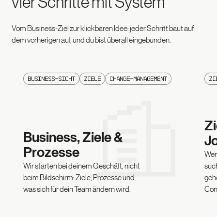
vier Schritte mit System
Vom Business-Ziel zur klickbaren Idee: jeder Schritt baut auf
dem vorherigen auf, und du bist überall eingebunden.
Business-Sicht
Ziele
Change-Management
Zi
Z
Business, Ziele &
J
Prozesse
Wer
Wir starten bei deinem Geschäft, nicht
such
beim Bildschirm: Ziele, Prozesse und
gehe
was sich für dein Team ändern wird.
Con