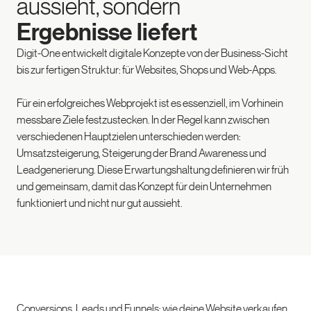
aussieht, sondern
Ergebnisse liefert
Digit-One entwickelt digitale Konzepte von der Business-Sicht
bis zur fertigen Struktur: für Websites, Shops und Web-Apps.
Für ein erfolgreiches Webprojekt ist es essenziell, im Vorhinein
messbare Ziele festzustecken. In der Regel kann zwischen
verschiedenen Hauptzielen unterschieden werden:
Umsatzsteigerung, Steigerung der Brand Awareness und
Leadgenerierung. Diese Erwartungshaltung definieren wir früh
und gemeinsam, damit das Konzept für dein Unternehmen
funktioniert und nicht nur gut aussieht.
Conversions, Leads und Funnels: wie deine Website verkaufen