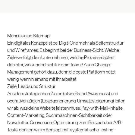
Mehr als eine Sitemap
Ein digitales Konzept ist bei Digit-One mehr als Seitenstruktur
und Wireframes: Es beginnt bei der Business-Sicht. Welche
Ziele verfolgt dein Unternehmen, welche Prozesse laufen
dahinter, was ändert sich für dein Team? Auch Change-
Management gehört dazu, denn die beste Plattform nützt
wenig, wenn niemand mit ihr arbeitet.
Ziele, Leads und Struktur
Aus den strategischen Zielen (etwa Brand Awareness) und
operativen Zielen (Leadgenerierung, Umsatzsteigerung) leiten
wir ab, was deine Website leisten muss: Pay-with-Mail-Inhalte,
Content-Marketing, Suchmaschinen-Sichtbarkeit oder
Newsletter. Conversion-Optimierung, zum Beispiel über A/B-
Tests, denken wir im Konzept mit; systematische Testing-