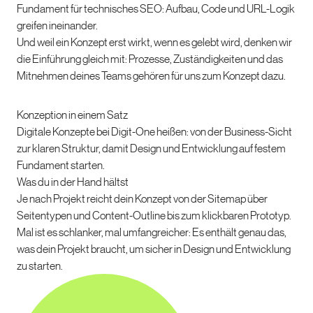
Fundament für technisches SEO: Aufbau, Code und URL-Logik
greifen ineinander.
Und weil ein Konzept erst wirkt, wenn es gelebt wird, denken wir
die Einführung gleich mit: Prozesse, Zuständigkeiten und das
Mitnehmen deines Teams gehören für uns zum Konzept dazu.
Konzeption in einem Satz
Digitale Konzepte bei Digit-One heißen: von der Business-Sicht
zur klaren Struktur, damit Design und Entwicklung auf festem
Fundament starten.
Was du in der Hand hältst
Je nach Projekt reicht dein Konzept von der Sitemap über
Seitentypen und Content-Outline bis zum klickbaren Prototyp.
Mal ist es schlanker, mal umfangreicher: Es enthält genau das,
was dein Projekt braucht, um sicher in Design und Entwicklung
zu starten.