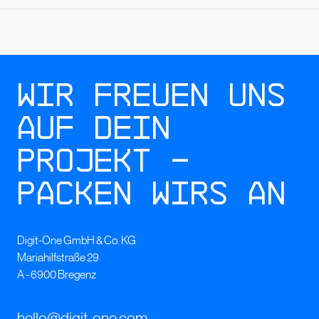
Wir freuen uns
auf dein
Projekt –
packen wirs an
Digit-One GmbH & Co. KG
Mariahilfstraße 29
A - 6900 Bregenz
hello@digit-one.com