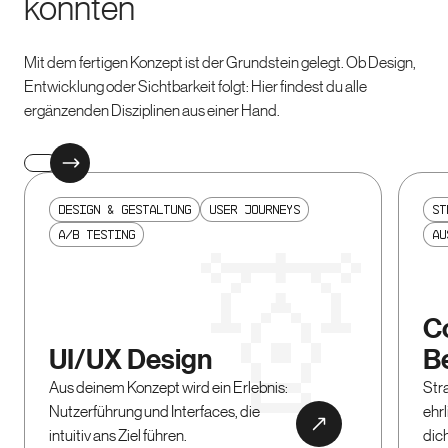
könnten
Mit dem fertigen Konzept ist der Grundstein gelegt. Ob Design,
Entwicklung oder Sichtbarkeit folgt: Hier findest du alle
ergänzenden Disziplinen aus einer Hand.
Design & Gestaltung
User Journeys
St
A/B Testing
Au
C
UI/UX Design
B
Aus deinem Konzept wird ein Erlebnis:
Str
Nutzerführung und Interfaces, die
ehr
intuitiv ans Ziel führen.
dich