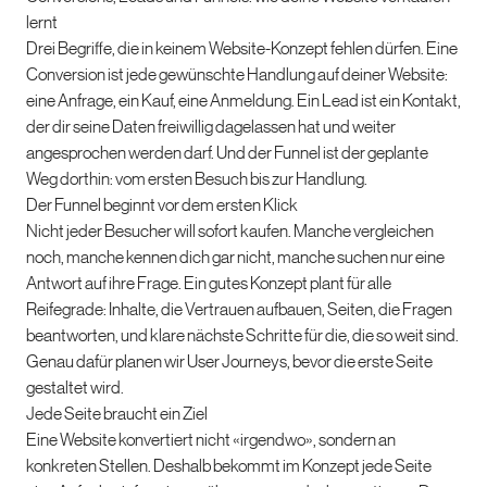
lernt
Drei Begriffe, die in keinem Website-Konzept fehlen dürfen. Eine
Conversion ist jede gewünschte Handlung auf deiner Website:
eine Anfrage, ein Kauf, eine Anmeldung. Ein Lead ist ein Kontakt,
der dir seine Daten freiwillig dagelassen hat und weiter
angesprochen werden darf. Und der Funnel ist der geplante
Weg dorthin: vom ersten Besuch bis zur Handlung.
Der Funnel beginnt vor dem ersten Klick
Nicht jeder Besucher will sofort kaufen. Manche vergleichen
noch, manche kennen dich gar nicht, manche suchen nur eine
Antwort auf ihre Frage. Ein gutes Konzept plant für alle
Reifegrade: Inhalte, die Vertrauen aufbauen, Seiten, die Fragen
beantworten, und klare nächste Schritte für die, die so weit sind.
Genau dafür planen wir User Journeys, bevor die erste Seite
gestaltet wird.
Jede Seite braucht ein Ziel
Eine Website konvertiert nicht «irgendwo», sondern an
konkreten Stellen. Deshalb bekommt im Konzept jede Seite