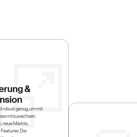
ierung &
nsion
d robust genug, um mit
ess mitzuwachsen.
c, neue Märkte,
 Features: Die