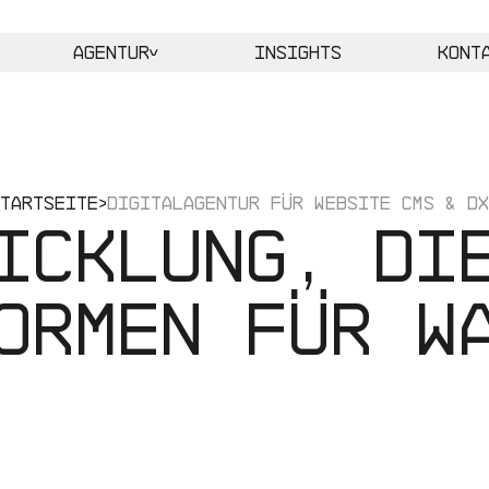
Agentur
Insights
Kont
TARTSEITE
DIGITALAGENTUR FÜR WEBSITE CMS & DX
icklung, di
ormen für W