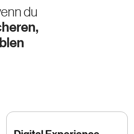
 wenn du
cheren,
iblen