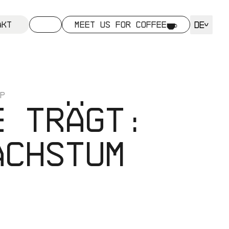
DE
akt
MEET US FOR COFFEE
P
e trägt:
achstum