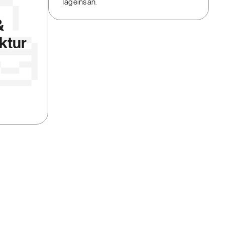
Tag eins an.
&
ktur