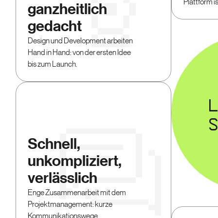
Plattform is
ganzheitlich
gedacht
Design und Development arbeiten
Hand in Hand: von der ersten Idee
bis zum Launch.
Schnell,
unkompliziert,
verlässlich
Enge Zusammenarbeit mit dem
Projektmanagement: kurze
Kommunikationswege,