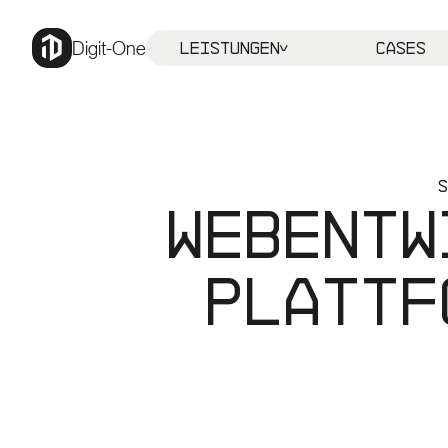
Digit-One
Leistungen
Cases
S
Webentw
Plattf