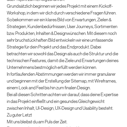
Grundsätzlich beginnen wir jedes Projekt mit einem Kickoff-
Workshop, in dem wir dich durch verschiedene Fragen führen.
So bekommen wir ein klares Bild von Erwartungen, Zielen &
Strategien, Kundenbedürfnissen, User Journeys, Sortimenten
bzw. Produkten, Inhalten & Designwünschen. Mit diesem noch
sehr bruchstückhaften Bild entwickeln wir eine umfassende
Strategie für dein Projekt und das Endprodukt. Dabei
betrachten wir sowohl das Design als auch die Struktur und die
technischen Features, damit die Ziele und Erwartungen deines
Unternehmens bestmöglich erfüllt werden können.
In fortlaufenden Abstimmungen werden wir immer granularer
und beginnen mit der Erstellung der Sitemap, mit Wireframes,
einem Look and Feel bis hin zum finalen Design.
Bei all diesen Schritten achten wir darauf, dass deine Expertise
in das Projekt einfließt und ein gesundes Gleichgewicht
zwischen Inhalt, UI-Design, UX-Design und Usability besteht.
Zu guter Letzt
Mit uns bleibst du am Puls der Zeit.