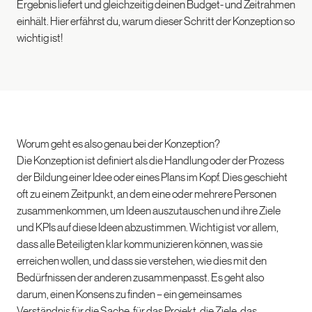
Ergebnis liefert und gleichzeitig deinen Budget- und Zeitrahmen
einhält. Hier erfährst du, warum dieser Schritt der Konzeption so
wichtig ist!
Worum geht es also genau bei der Konzeption?
Die Konzeption ist definiert als die Handlung oder der Prozess
der Bildung einer Idee oder eines Plans im Kopf. Dies geschieht
oft zu einem Zeitpunkt, an dem eine oder mehrere Personen
zusammenkommen, um Ideen auszutauschen und ihre Ziele
und KPIs auf diese Ideen abzustimmen. Wichtig ist vor allem,
dass alle Beteiligten klar kommunizieren können, was sie
erreichen wollen, und dass sie verstehen, wie dies mit den
Bedürfnissen der anderen zusammenpasst. Es geht also
darum, einen Konsens zu finden – ein gemeinsames
Verständnis für die Sache, für das Projekt, die Ziele, das