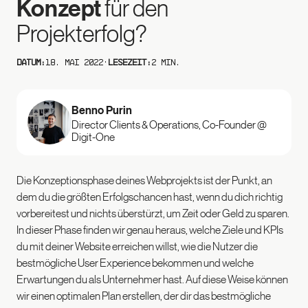
Konzept
für den
Projekterfolg?
Datum:
18. Mai 2022
·
Lesezeit:
2 min.
Benno Purin
Director Clients & Operations, Co-Founder @
Digit-One
Die Konzeptionsphase deines Webprojekts ist der Punkt, an
dem du die größten Erfolgschancen hast, wenn du dich richtig
vorbereitest und nichts überstürzt, um Zeit oder Geld zu sparen.
In dieser Phase finden wir genau heraus, welche Ziele und KPIs
du mit deiner Website erreichen willst, wie die Nutzer die
bestmögliche User Experience bekommen und welche
Erwartungen du als Unternehmer hast. Auf diese Weise können
wir einen optimalen Plan erstellen, der dir das bestmögliche