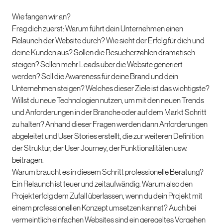
Wie fangen wir an?
Frag dich zuerst: Warum führt dein Unternehmen einen
Relaunch der Website durch? Wie sieht der Erfolg für dich und
deine Kunden aus? Sollen die Besucherzahlen dramatisch
steigen? Sollen mehr Leads über die Website generiert
werden? Soll die Awareness für deine Brand und dein
Unternehmen steigen? Welches dieser Ziele ist das wichtigste?
Willst du neue Technologien nutzen, um mit den neuen Trends
und Anforderungen in der Branche oder auf dem Markt Schritt
zu halten? Anhand dieser Fragen werden dann Anforderungen
abgeleitet und User Stories erstellt, die zur weiteren Definition
der Struktur, der User Journey, der Funktionalitäten usw.
beitragen.
Warum braucht es in diesem Schritt professionelle Beratung?
Ein Relaunch ist teuer und zeitaufwändig. Warum also den
Projekterfolg dem Zufall überlassen, wenn du dein Projekt mit
einem professionellen Konzept umsetzen kannst? Auch bei
vermeintlich einfachen Websites sind ein geregeltes Vorgehen