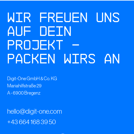
Wir freuen uns
auf dein
Projekt –
packen wirs an
Digit-One GmbH & Co. KG
Mariahilfstraße 29
A - 6900 Bregenz
hello@digit-one.com
+43 664 168 39 50