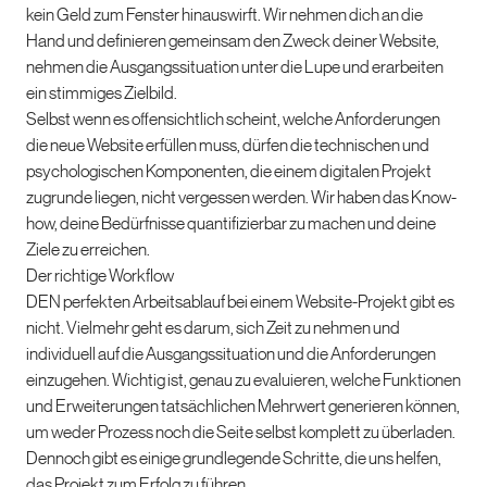
kein Geld zum Fenster hinauswirft. Wir nehmen dich an die
Hand und definieren gemeinsam den Zweck deiner Website,
nehmen die Ausgangssituation unter die Lupe und erarbeiten
ein stimmiges Zielbild.
Selbst wenn es offensichtlich scheint, welche Anforderungen
die neue Website erfüllen muss, dürfen die technischen und
psychologischen Komponenten, die einem digitalen Projekt
zugrunde liegen, nicht vergessen werden. Wir haben das Know-
how, deine Bedürfnisse quantifizierbar zu machen und deine
Ziele zu erreichen.
Der richtige Workflow
DEN perfekten Arbeitsablauf bei einem Website-Projekt gibt es
nicht. Vielmehr geht es darum, sich Zeit zu nehmen und
individuell auf die Ausgangssituation und die Anforderungen
einzugehen. Wichtig ist, genau zu evaluieren, welche Funktionen
und Erweiterungen tatsächlichen Mehrwert generieren können,
um weder Prozess noch die Seite selbst komplett zu überladen.
Dennoch gibt es einige grundlegende Schritte, die uns helfen,
das Projekt zum Erfolg zu führen.