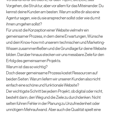
Vorgehen, die Struktur, aber vor allem für das Miteinander. Du
kennst deine Kunden am besten. Warum sollte dir also eine
Agentur sagen, wie du sie ansprechen sollst oder wie du mit
ihnen umgehen sollst?
Für uns ist die Konzeption einer Website vielmehr ein
gemeinsamer Prozess, in dem deine Erwartungen, Wünsche
und dein Know-how mit unserem technischen und Marketing-
Wissen zusammenfließen und die Grundlage für deine Website
bilden. Darüber hinaus stecken wir uns messbare Ziele für den
Erfolg des gemeinsamen Projekts.
Warum ist das so wichtig?
Doch dieser gemeinsame Prozess kostet Ressourcen auf
beiden Seiten. Warum liefern wir unseren Kunden also nicht
einfach eine schöne und funktionale Website?
Der wichtigste Schritt bei jedem Projekt, ob digital oder nicht,
besteht darin, den Weg und die Ziele zu durchdenken. Nicht
selten führen Fehler in der Planung zu Unzufriedenheit oder
unnötigem Mehraufwand. Aber auch die Qualität spielt eine