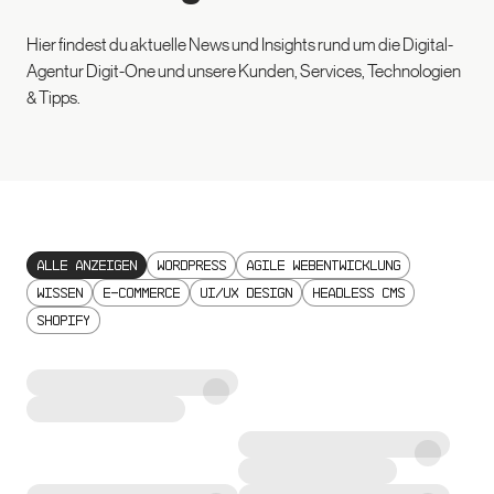
Hier findest du aktuelle News und Insights rund um die Digital-
Agentur Digit-One und unsere Kunden, Services, Technologien
& Tipps.
Alle anzeigen
WordPress
Agile Webentwicklung
Wissen
E-Commerce
UI/UX Design
Headless CMS
Shopify