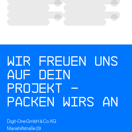
Wir freuen uns
auf dein
Projekt –
packen wirs an
Digit-One GmbH & Co. KG
Mariahilfstraße 29