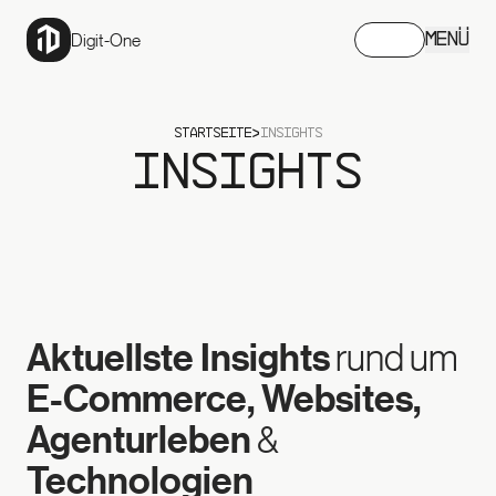
Digit-One
MENÜ
STARTSEITE
INSIGHTS
Insights
Aktuellste Insights
rund um
E-Commerce, Websites,
Agenturleben
&
Technologien