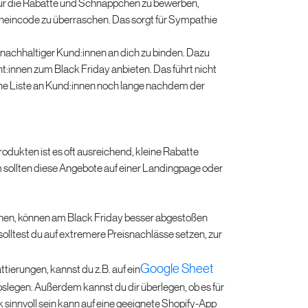
 nur die Rabatte und Schnäppchen zu bewerben,
heincode zu überraschen. Das sorgt für Sympathie
 nachhaltiger Kund:innen an dich zu binden. Dazu
t:innen zum Black Friday anbieten. Das führt nicht
ine Liste an Kund:innen noch lange nachdem der
dukten ist es oft ausreichend, kleine Rabatte
 sollten diese Angebote auf einer Landingpage oder
en, können am Black Friday besser abgestoßen
solltest du auf extremere Preisnachlässe setzen, zur
Google Sheet
tierungen, kannst du z.B. auf ein
oslegen. Außerdem kannst du dir überlegen, ob es für
 sinnvoll sein kann auf eine geeignete Shopify-App