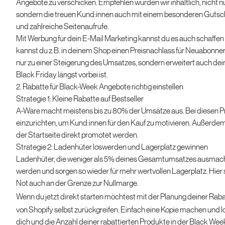
Angebote zu verschicken. Empfehlen würden wir inhaltlich, nicht
sondern die treuen Kund:innen auch mit einem besonderen Gutsc
und zahlreiche Seitenaufrufe.
Mit Werbung für dein E-Mail Marketing kannst du es auch schaffen
kannst du z.B. in deinem Shop einen Preisnachlass für Neuabonnen
nur zu einer Steigerung des Umsatzes, sondern erweitert auch de
Black Friday längst vorbei ist.
2. Rabatte für Black-Week Angebote richtig einstellen
Strategie 1: Kleine Rabatte auf Bestseller
A-Ware macht meistens bis zu 80% der Umsätze aus. Bei diesen Pro
einzurichten, um Kund:innen für den Kauf zu motivieren. Außerdem
der Startseite direkt promotet werden.
Strategie 2: Ladenhüter loswerden und Lagerplatz gewinnen
Ladenhüter, die weniger als 5% deines Gesamtumsatzes ausmach
werden und sorgen so wieder für mehr wertvollen Lagerplatz. Hier 
Not auch an der Grenze zur Nullmarge.
Wenn du jetzt direkt starten möchtest mit der Planung deiner Rabat
von Shopify selbst zurückgreifen. Einfach eine Kopie machen und l
dich und die Anzahl deiner rabattierten Produkte in der Black Week