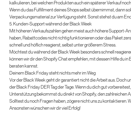
kalkulieren, bei welchen Produkten auch ein späterer Verkauf noch 
Wenn du das Fulfillment deines Shops selbst übernimmst, dann sol
Verpackungsmaterial zur Verfügung steht. Sonst stehst du am End
5. Kunden-Support während der Black Week
Mit höheren Verkaufszahlen gehen meist auch höhere Support-Anf
haben, Rabattcodes nicht richtig funktionieren oder das Paket zerst
schnell und höflich reagierst, selbst unter größerem Stress.
Möchtest du während der Black Week besonders schnell reagiere
können wir dir den Shopify Chat empfehlen, mit dessen Hilfe du in
beraten kannst.
Deinem Black Friday steht nichts mehr im Weg
Vor der Black Week geht dir garantiert nicht die Arbeit aus. Doch 
der Black Friday DER Tag der Tage. Wenn du dich gut vorbereitest
Unterstützung bekommst du direkt von Shopify, den zahlreichen App
Solltest du noch Fragen haben, zögere nicht uns zu kontaktieren. Wi
Ansonsten wünschen wir dir viel Erfolg!