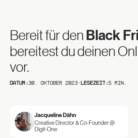
Bereit für den
Black Fr
bereitest du deinen On
vor.
Datum:
30. Oktober 2023
·
Lesezeit:
5 min.
Jacqueline Dähn
Creative Director & Co-Founder @
Digit-One