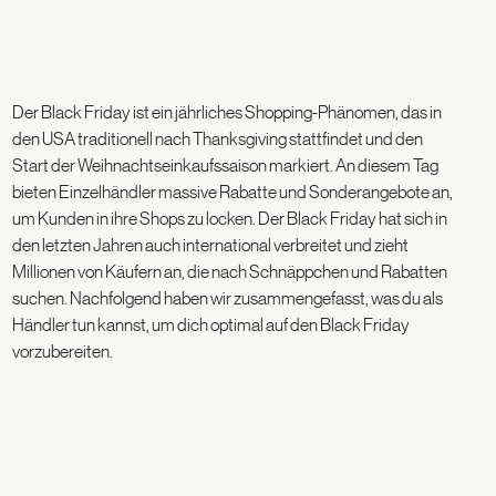
Der Black Friday ist ein jährliches Shopping-Phänomen, das in
den USA traditionell nach Thanksgiving stattfindet und den
Start der Weihnachtseinkaufssaison markiert. An diesem Tag
bieten Einzelhändler massive Rabatte und Sonderangebote an,
um Kunden in ihre Shops zu locken. Der Black Friday hat sich in
den letzten Jahren auch international verbreitet und zieht
Millionen von Käufern an, die nach Schnäppchen und Rabatten
suchen. Nachfolgend haben wir zusammengefasst, was du als
Händler tun kannst, um dich optimal auf den Black Friday
vorzubereiten.