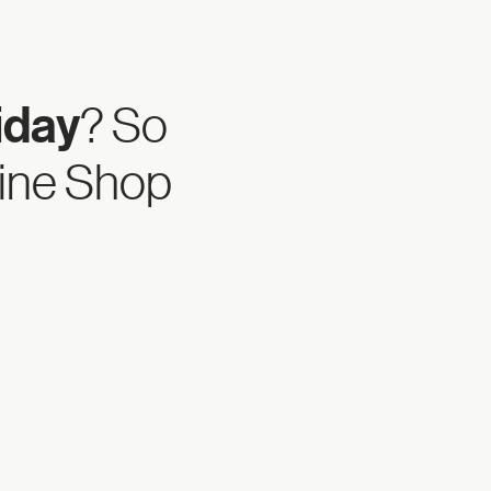
iday
? So
line Shop