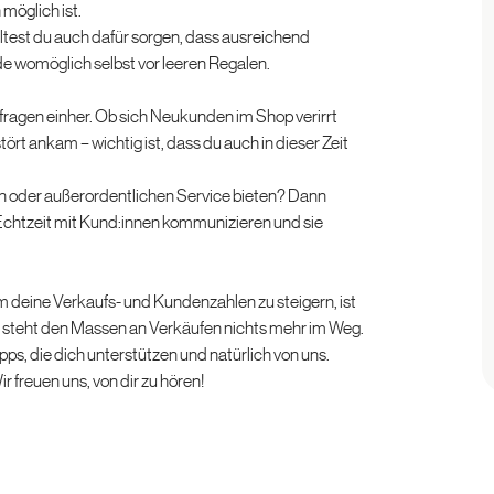
möglich ist.
ltest du auch dafür sorgen, dass ausreichend
e womöglich selbst vor leeren Regalen.
ragen einher. Ob sich Neukunden im Shop verirrt
ört ankam – wichtig ist, dass du auch in dieser Zeit
n oder außerordentlichen Service bieten? Dann
 Echtzeit mit Kund:innen kommunizieren und sie
um deine Verkaufs- und Kundenzahlen zu steigern, ist
, steht den Massen an Verkäufen nichts mehr im Weg.
s, die dich unterstützen und natürlich von uns.
r freuen uns, von dir zu hören!