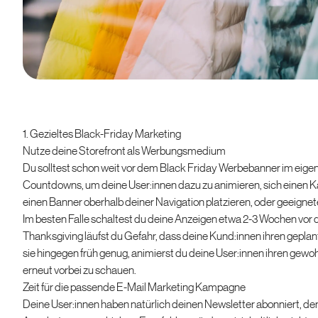
1. Gezieltes Black-Friday Marketing
Nutze deine Storefront als Werbungsmedium
Du solltest schon weit vor dem Black Friday Werbebanner im eigene
Countdowns, um deine User:innen dazu zu animieren, sich einen K
einen Banner oberhalb deiner Navigation platzieren, oder geeign
Im besten Falle schaltest du deine Anzeigen etwa 2-3 Wochen vor d
Thanksgiving läufst du Gefahr, dass deine Kund:innen ihren gepla
sie hingegen früh genug, animierst du deine User:innen ihren gew
erneut vorbei zu schauen.
Zeit für die passende E-Mail Marketing Kampagne
Deine User:innen haben natürlich deinen Newsletter abonniert, de