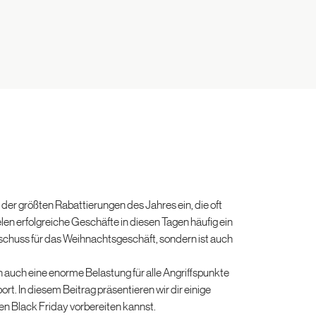
der größten Rabattierungen des Jahres ein, die oft
en erfolgreiche Geschäfte in diesen Tagen häufig ein
tschuss für das Weihnachtsgeschäft, sondern ist auch
 auch eine enorme Belastung für alle Angriffspunkte
rt. In diesem Beitrag präsentieren wir dir einige
en Black Friday vorbereiten kannst.