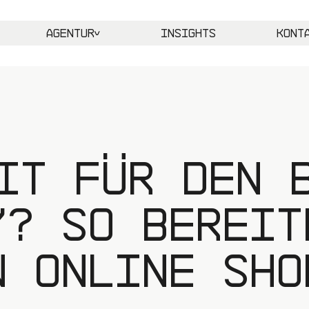
Agentur
Insights
Kont
it für den 
y? So bereit
n Online Sho