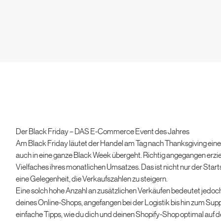
Der Black Friday – DAS E-Commerce Event des Jahres
Am Black Friday läutet der Handel am Tag nach Thanksgiving eine 
auch in eine ganze Black Week übergeht. Richtig angegangen erziel
Vielfaches ihres monatlichen Umsatzes. Das ist nicht nur der Star
eine Gelegenheit, die Verkaufszahlen zu steigern.
Eine solch hohe Anzahl an zusätzlichen Verkäufen bedeutet jedoch
deines Online-Shops, angefangen bei der Logistik bis hin zum Suppo
einfache Tipps, wie du dich und deinen Shopify-Shop optimal auf d