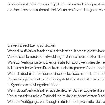
zurückzugreifen. So muss nicht jeder Preis händisch angepasst 
die Rabatte wieder automatisiert. Wir unterstützen dich gerne bei
3. Inventar rechtzeitig aufstocken
Wenn du auf Verkaufszahlen aus den letzten Jahren zugreifen kannst
Verkaufszahlen und die Entwicklung im Jahr seit dem letzten Blac
Ware zur Verfügung steht. Dies gilt natürlich auch, wenn dies dein er
kalkulieren, bei welchen Produkten auch ein späterer Verkauf noch 
Wenn du das Fulfillment deines Shops selbst übernimmst, dann sol
Verpackungsmaterial zur Verfügung steht. Sonst stehst du am End
4. Synchronisierte Lagerbestände
Wenn du auf Verkaufszahlen aus den letzten Jahren zugreifen kannst
Verkaufszahlen und die Entwicklung im Jahr seit dem letzten Blac
Ware zur Verfügung steht. Dies gilt natürlich auch, wenn dies dein er