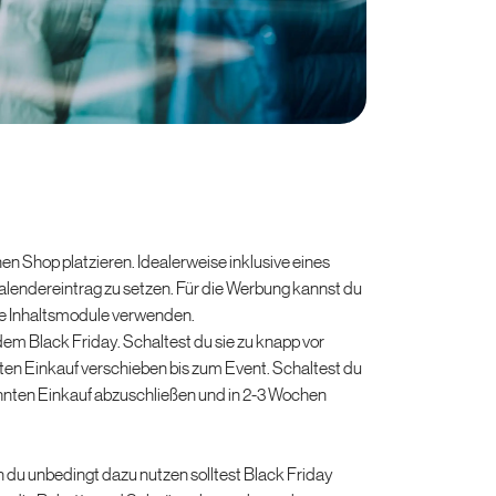
n Shop platzieren. Idealerweise inklusive eines
alendereintrag zu setzen. Für die Werbung kannst du
ete Inhaltsmodule verwenden.
em Black Friday. Schaltest du sie zu knapp vor
nten Einkauf verschieben bis zum Event. Schaltest du
ohnten Einkauf abzuschließen und in 2-3 Wochen
n du unbedingt dazu nutzen solltest Black Friday