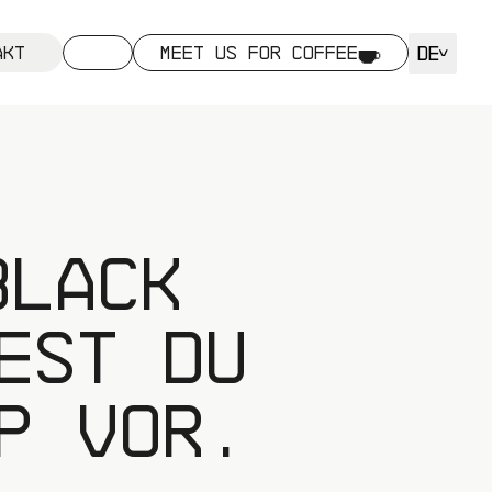
DE
akt
MEET US FOR COFFEE
Black
est du
p vor.