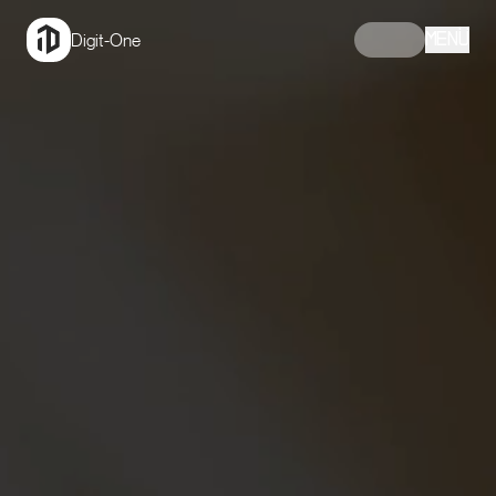
Digit-One
MENÜ